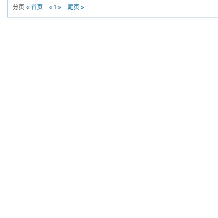
分页:
« 首页
...
«
1
»
...
尾页 »