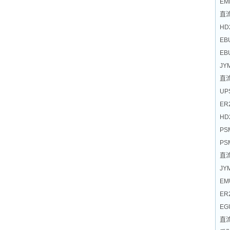
EM
直
HD
EB
EB
JYM
直
UP
ER
HD
PS
PS
直
JYM
EM
ER
EG
直