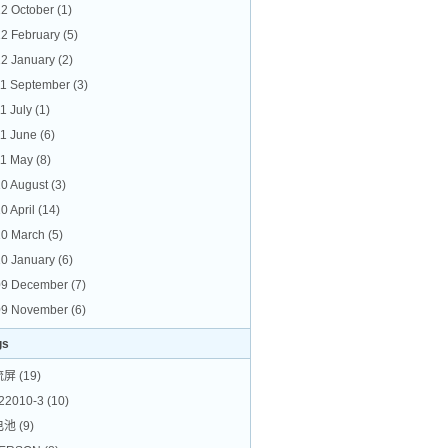
2 October
(1)
2 February
(5)
2 January
(2)
1 September
(3)
1 July
(1)
1 June
(6)
1 May
(8)
0 August
(3)
0 April
(14)
0 March
(5)
0 January
(6)
09 December
(7)
09 November
(6)
gs
流屏
(19)
22010-3
(10)
电池
(9)