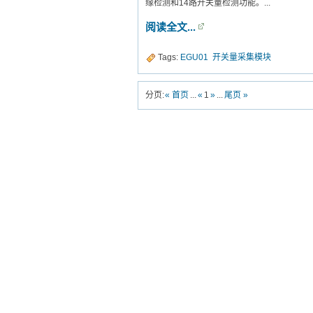
缘检测和14路开关量检测功能。...
阅读全文...
Tags:
EGU01
开关量采集模块
分页:
« 首页
...
«
1
»
...
尾页 »