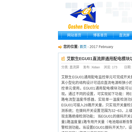
网站首页
博客首页
直流屏
您的位置:
首页
- 2017 February
艾默生EGU01直流屏通用配电模块
分类: 直流屏
发布: Xidian
浏览:
173
日期:
艾默生EGU01通用配电监控单元可完成开
其小型化的结构设计可适应直流电源柜狭小的安
控单元使用。EGU01通用配电模块功能可以
现。通过不同的设置，可实现如下功能：将EGU
路电流型温度传感器，实现单一温度检测功能
EGU01可接入28路开关量，只实现开关量
测系统；在拨码开关设置范围为32~63，上
现支路绝缘检测功能； 当EGU01的拨码开关
量1路温度量1路专用开关量（电池熔丝断告警
警检测功能。当设置EGU01拨码开关为7，设