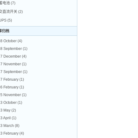
蓄电池
(7)
交直流开关
(2)
UPS
(5)
章归档
8 October
(4)
8 September
(1)
17 December
(4)
17 November
(1)
7 September
(1)
7 February
(1)
6 February
(1)
15 November
(1)
3 October
(1)
13 May
(2)
3 April
(1)
3 March
(8)
3 February
(4)