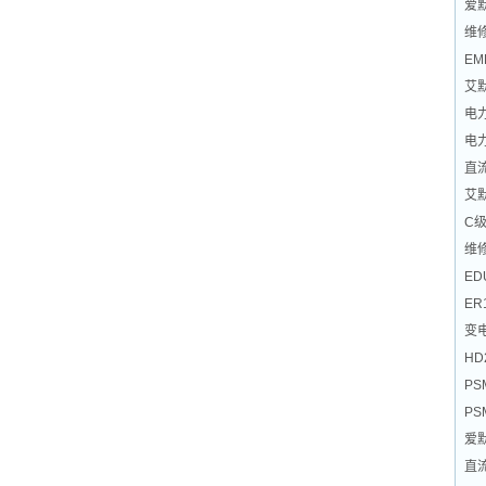
爱
维
EM
艾
电
电
直
艾
C
维
ED
ER
变
HD
PS
PS
爱
直