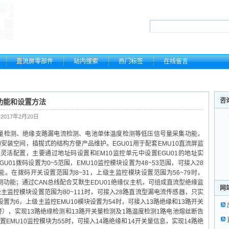
直流屏零部件
站内搜索
热门标签
在线留言
咨
功能和设置方法
 2017年2月20日
关量检测、绝缘支路漏电流检测、电池单体温度检测等低压信号量采集功能，
装空间，插拔式的结构方便产品维护。EGU01用于配套EMU10直流屏监
灵活配置，主要通过地址码设置和EM10监控单元中设置EGU01的地址实
01拨码设置为0~5范围，EMU10监控模块设置为48~53范围，可接入28
。在拨码开关设置范围为8~31，上级主监控模块设置范围为56~79时，
检测功能；通过CAN总线配合艾默生EDU01绝缘仪主机，可组成直流型绝缘监
网
级主监控模块设置范围为80~111时，可接入28路直流型漏电流传感器，只实
设置为6，上级主监控EMU10模块设置为54时，可接入13路绝缘和13路开关
），实现13路绝缘检测和13路开关量检测及1路温度检测1路电池熔丝断告
置EMU10监控模块为55时，可接入14路绝缘和14开关量信息，实现14路绝